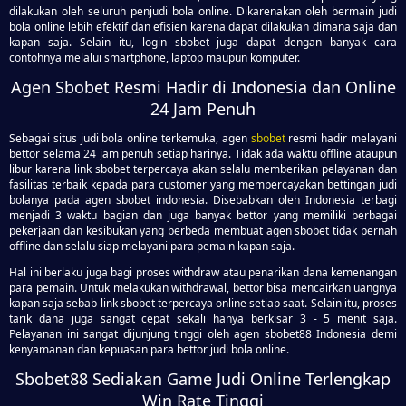
dilakukan oleh seluruh penjudi bola online. Dikarenakan oleh bermain judi
bola online lebih efektif dan efisien karena dapat dilakukan dimana saja dan
kapan saja. Selain itu, login sbobet juga dapat dengan banyak cara
contohnya melalui smartphone, laptop maupun komputer.
Agen Sbobet Resmi Hadir di Indonesia dan Online
24 Jam Penuh
Sebagai situs judi bola online terkemuka, agen
sbobet
resmi hadir melayani
bettor selama 24 jam penuh setiap harinya. Tidak ada waktu offline ataupun
libur karena link sbobet terpercaya akan selalu memberikan pelayanan dan
fasilitas terbaik kepada para customer yang mempercayakan bettingan judi
bolanya pada agen sbobet indonesia. Disebabkan oleh Indonesia terbagi
menjadi 3 waktu bagian dan juga banyak bettor yang memiliki berbagai
pekerjaan dan kesibukan yang berbeda membuat agen sbobet tidak pernah
offline dan selalu siap melayani para pemain kapan saja.
Hal ini berlaku juga bagi proses withdraw atau penarikan dana kemenangan
para pemain. Untuk melakukan withdrawal, bettor bisa mencairkan uangnya
kapan saja sebab link sbobet terpercaya online setiap saat. Selain itu, proses
tarik dana juga sangat cepat sekali hanya berkisar 3 - 5 menit saja.
Pelayanan ini sangat dijunjung tinggi oleh agen sbobet88 Indonesia demi
kenyamanan dan kepuasan para bettor judi bola online.
Sbobet88 Sediakan Game Judi Online Terlengkap
Win Rate Tinggi