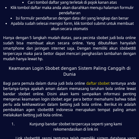
Cari tombol daftar yang terletak di pojok kanan atas
Klik tombol daftar maka anda akan diarahkan menuju halaman formulir
pendaftaran
Isi formulir pendaftaran dengan data diri yang lengkap dan benar
Apabila sudah selesai mengisi form, klik tombol submit untuk membuat
akun secara otomatis
Hanya dengan 5 langkah mudah diatas, para pecinta sbobet judi bola online
sudah bisa membuat akun secara online. Yang dibutuhkan hanyalah
smartphone dan jaringan internet saja. Dengan memiliki akun sbobet88
terpercaya maka para bettor dapat mencari penghasilan tambahan dengan
mudah hanya lewat hp.
Keamanan Login Sbobet dengan Sistem Paling Canggih di
Dunia
Bagi para pemula dalam dunia judi bola online
daftar sbobet
tentunya anda
bertanya-tanya apakah aman dalam memasang taruhan bola online lewat
bandar sbobet online. Disini akan kami sampaikan informasi penting
mengenai keamanan login sbobet agar para bettor memahami bahwa tidak
perlu ada kekhawatiran dalam betting judi bola online. Berikut ini adalah
pembuktian agen sbobet88 indonesia merupakan tempat paling aman
melakukan betting judi bola online.
Kunjungi bandar sbobet terpercaya seperti yang kami
rekomendasikan di link ini
Link sbobet88 resmi tentunya telah memiliki sistem database yang