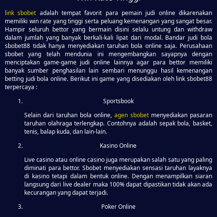
link sbobet
adalah tempat favorit para pemain judi online dikarenakan
memiliki win rate yang tinggi serta peluang kemenangan yang sangat besar.
Hampir seluruh bettor yang bermain disini selalu untung dan withdraw
dalam jumlah yang banyak berkali-kali lipat dari modal. Bandar judi bola
sbobet88 tidak hanya menyediakan taruhan bola online saja. Perusahaan
sbobet yang telah mendunia ini mengembangkan sayapnya dengan
menciptakan game-game judi online lainnya agar para bettor memiliki
banyak sumber penghasilan lain sembari menunggu hasil kemenangan
betting judi bola online. Berikut ini game yang disediakan oleh link sbobet88
terpercaya :
Sportsbook
Selain dari taruhan bola online,
agen sbobet
menyediakan pasaran
taruhan olahraga terlengkap. Contohnya adalah sepak bola, basket,
tenis, balap kuda, dan lain-lain.
Kasino Online
Live casino atau online casino juga merupakan salah satu yang paling
diminati para bettor. Sbobet menyediakan sensasi taruhan layaknya
di kasino tetapi dalam bentuk online. Dengan menampilkan siaran
langsung dari live dealer maka 100% dapat dipastikan tidak akan ada
kecurangan yang dapat terjadi.
Poker Online