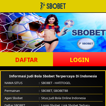
DAFTAR
LOGIN
Informasi Judi Bola Sbobet Terpercaya Di Indonesia
NAMA SITUS
SBOBET - HATITOGEL
Permainan
SBOBET, SBOBET88
Agen Sbobet
Situs Judi Bola Online Indonesia
Daftar SBOBET
Login Sbobet, Link Sbobet Terbaru